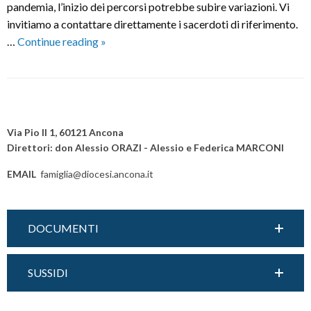
pandemia, l’inizio dei percorsi potrebbe subire variazioni. Vi
invitiamo a contattare direttamente i sacerdoti di riferimento.
Preparazione
…
Continue reading
»
al
Sacramento
del
P
Matrimonio
o
Via Pio II 1, 60121 Ancona
s
Direttori: don Alessio ORAZI - Alessio e Federica MARCONI
t
EMAIL
famiglia@diocesi.ancona.it
N
a
v
DOCUMENTI
i
g
a
SUSSIDI
t
i