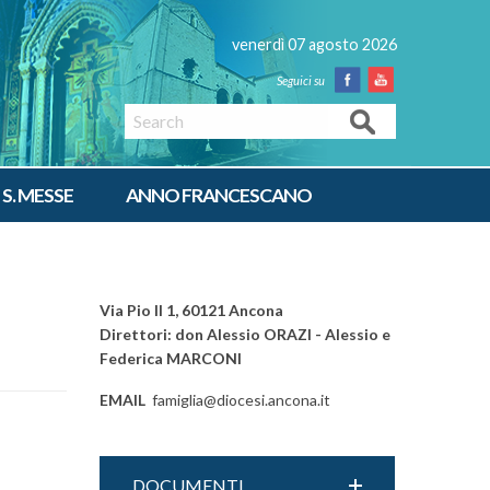
venerdì 07 agosto 2026
Facebook
Youtube
Search
 S. MESSE
ANNO FRANCESCANO
Via Pio II 1, 60121 Ancona
Direttori: don Alessio ORAZI - Alessio e
Federica MARCONI
EMAIL
famiglia@diocesi.ancona.it
DOCUMENTI