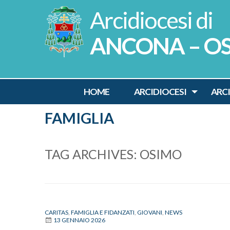
Skip
to
content
ANCONA – O
HOME
ARCIDIOCESI
ARC
FAMIGLIA
TAG ARCHIVES:
OSIMO
CARITAS
,
FAMIGLIA E FIDANZATI
,
GIOVANI
,
NEWS
13 GENNAIO 2026