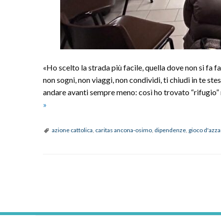
«Ho scelto la strada più facile, quella dove non si fa f
non sogni, non viaggi, non condividi, ti chiudi in te st
andare avanti sempre meno: così ho trovato “rifugio” n
“Vince
»
chi
smette”:
azione cattolica
,
caritas ancona-osimo
,
dipendenze
,
gioco d'azz
la
storia
di
P
Leonardo,
dalle
o
dipendenze
alla