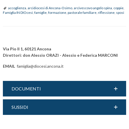
DIOce
accoglienza
,
arcidiocesi di Ancona-Osimo
,
arcivescovo angelo spina
,
coppie
,
Famiglia IN DIOcesi
,
famiglie
,
formazione
,
pastorale familiare
,
riflessione
,
sposi
camm
di
forma
per
P
le
o
Via Pio II 1, 60121 Ancona
coppi
s
Direttori: don Alessio ORAZI - Alessio e Federica MARCONI
t
EMAIL
famiglia@diocesi.ancona.it
N
a
v
DOCUMENTI
i
g
a
SUSSIDI
t
i