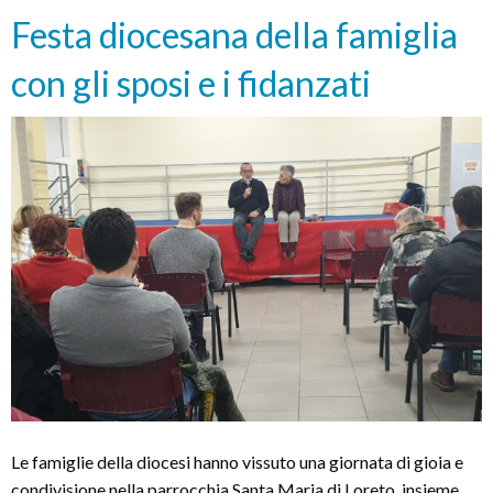
dio
Festa diocesana della famiglia
con gli sposi e i fidanzati
Le famiglie della diocesi hanno vissuto una giornata di gioia e
condivisione nella parrocchia Santa Maria di Loreto, insieme