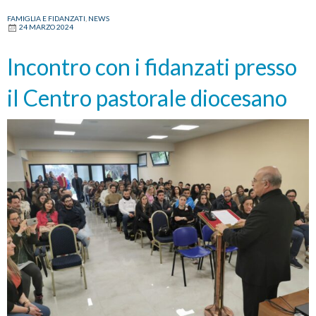
Ge
FAMIGLIA E FIDANZATI
,
NEWS
24 MARZO 2024
per
imp
Incontro con i fidanzati presso
ad
am
il Centro pastorale diocesano