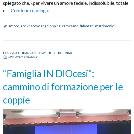
spiegato che, «per vivere un amore fedele, indissolubile, totale
Incontro
e …
Continue reading
»
di
formazione
amore
,
arcivescovo angelo spina
,
camerano
,
fidanzati
,
matrimonio
con
i
fidanzati
FAMIGLIA E FIDANZATI
,
NEWS
,
UFFICI PASTORALI
a
19 NOVEMBRE 2019
Camerano
“Famiglia IN DIOcesi”:
cammino di formazione per le
coppie