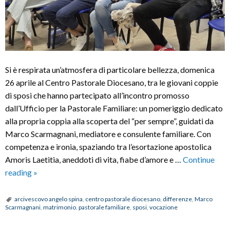
Si è respirata un’atmosfera di particolare bellezza, domenica
26 aprile al Centro Pastorale Diocesano, tra le giovani coppie
di sposi che hanno partecipato all’incontro promosso
dall’Ufficio per la Pastorale Familiare: un pomeriggio dedicato
alla propria coppia alla scoperta del “per sempre”, guidati da
Marco Scarmagnani, mediatore e consulente familiare. Con
competenza e ironia, spaziando tra l’esortazione apostolica
Amoris Laetitia, aneddoti di vita, fiabe d’amore e …
Continue
Incontro
reading
»
per
le
arcivescovo angelo spina
,
centro pastorale diocesano
,
differenze
,
Marco
Scarmagnani
,
matrimonio
,
pastorale familiare
,
sposi
,
vocazione
giovani
coppie