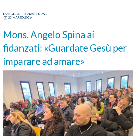
di
sposi:
FAMIGLIA E FIDANZATI
,
NEWS
23 MARZO 2026
scoprirsi
differenti
Mons. Angelo Spina ai
per
scegliersi
fidanzati: «Guardate Gesù per
ogni
giorno
imparare ad amare»