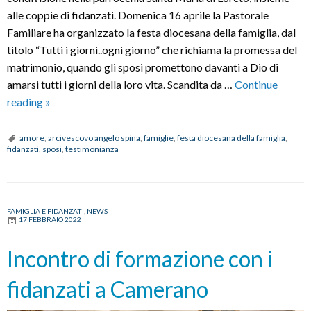
alle coppie di fidanzati. Domenica 16 aprile la Pastorale
Familiare ha organizzato la festa diocesana della famiglia, dal
titolo “Tutti i giorni..ogni giorno” che richiama la promessa del
matrimonio, quando gli sposi promettono davanti a Dio di
amarsi tutti i giorni della loro vita. Scandita da …
Continue
Festa
reading
»
diocesana
della
amore
,
arcivescovo angelo spina
,
famiglie
,
festa diocesana della famiglia
,
fidanzati
,
sposi
,
testimonianza
famiglia
con
gli
sposi
FAMIGLIA E FIDANZATI
,
NEWS
17 FEBBRAIO 2022
e
i
Incontro di formazione con i
fidanzati
fidanzati a Camerano