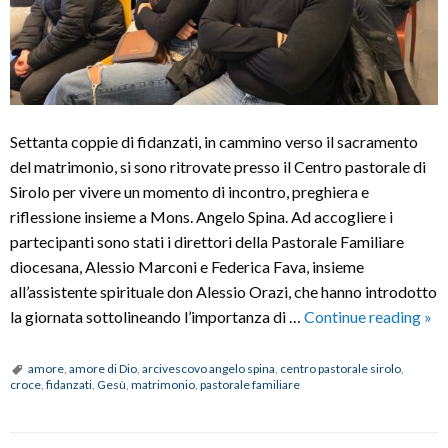
Settanta coppie di fidanzati, in cammino verso il sacramento
del matrimonio, si sono ritrovate presso il Centro pastorale di
Sirolo per vivere un momento di incontro, preghiera e
riflessione insieme a Mons. Angelo Spina. Ad accogliere i
partecipanti sono stati i direttori della Pastorale Familiare
diocesana, Alessio Marconi e Federica Fava, insieme
all’assistente spirituale don Alessio Orazi, che hanno introdotto
Mo
la giornata sottolineando l’importanza di …
Continue reading
»
Ang
Spi
amore
,
amore di Dio
,
arcivescovo angelo spina
,
centro pastorale sirolo
,
croce
,
fidanzati
,
Gesù
,
matrimonio
,
pastorale familiare
ai
fid
«Gu