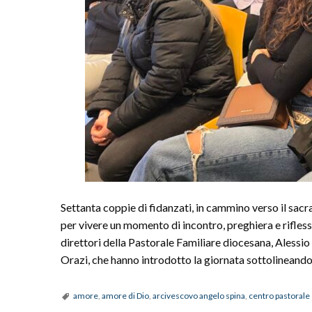
Settanta coppie di fidanzati, in cammino verso il sacr
per vivere un momento di incontro, preghiera e rifless
direttori della Pastorale Familiare diocesana, Alessio
Orazi, che hanno introdotto la giornata sottolineand
amore
,
amore di Dio
,
arcivescovo angelo spina
,
centro pastorale 