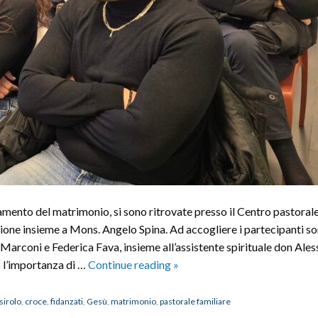
amento del matrimonio, si sono ritrovate presso il Centro pastorale
ione insieme a Mons. Angelo Spina. Ad accogliere i partecipanti son
 Marconi e Federica Fava, insieme all’assistente spirituale don Ales
Mons.
o l’importanza di …
Continue reading
»
Angelo
Spina
sirolo
,
croce
,
fidanzati
,
Gesù
,
matrimonio
,
pastorale familiare
ai