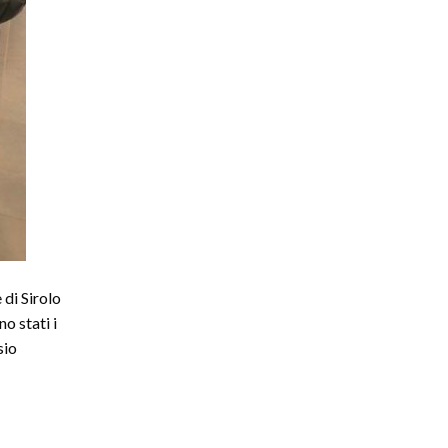
 di Sirolo
o stati i
sio