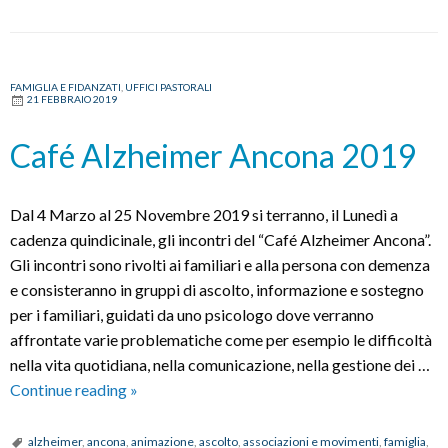
FAMIGLIA E FIDANZATI
,
UFFICI PASTORALI
21 FEBBRAIO 2019
Café Alzheimer Ancona 2019
Dal 4 Marzo al 25 Novembre 2019 si terranno, il Lunedì a
cadenza quindicinale, gli incontri del “Café Alzheimer Ancona”.
Gli incontri sono rivolti ai familiari e alla persona con demenza
e consisteranno in gruppi di ascolto, informazione e sostegno
per i familiari, guidati da uno psicologo dove verranno
affrontate varie problematiche come per esempio le difficoltà
nella vita quotidiana, nella comunicazione, nella gestione dei …
Café
Continue reading
»
Alzheimer
Ancona
alzheimer
,
ancona
,
animazione
,
ascolto
,
associazioni e movimenti
,
famiglia
,