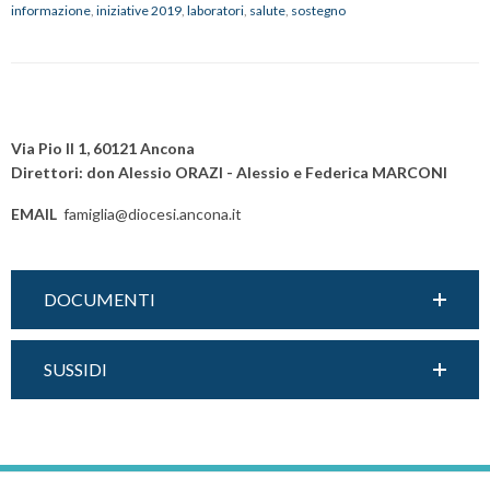
informazione
,
iniziative 2019
,
laboratori
,
salute
,
sostegno
2019
P
o
Via Pio II 1, 60121 Ancona
s
Direttori: don Alessio ORAZI - Alessio e Federica MARCONI
t
EMAIL
famiglia@diocesi.ancona.it
N
a
v
DOCUMENTI
i
g
a
SUSSIDI
t
i
o
n