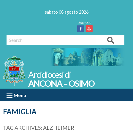
Skip
to
sabato 08 agosto 2026
content
Facebook
Youtube
Search
ANCONA – OSIMO
Menu
FAMIGLIA
TAG ARCHIVES:
ALZHEIMER