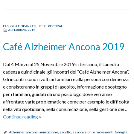
FAMIGLIA E FIDANZATI
,
UFFICI PASTORALI
21 FEBBRAIO 2019
Café Alzheimer Ancona 2019
Dal 4 Marzo al 25 Novembre 2019 si terranno, il Lunedì a
cadenza quindicinale, gli incontri del “Café Alzheimer Ancona”.
Gli incontri sono rivolti ai familiari e alla persona con demenza
e consisteranno in gruppi di ascolto, informazione e sostegno
per i familiari, guidati da uno psicologo dove verranno
affrontate varie problematiche come per esempio le difficoltà
nella vita quotidiana, nella comunicazione, nella gestione dei …
Café
Continue reading
»
Alzheimer
Ancona
alzheimer
,
ancona
,
animazione
,
ascolto
,
associazioni e movimenti
,
famiglia
,