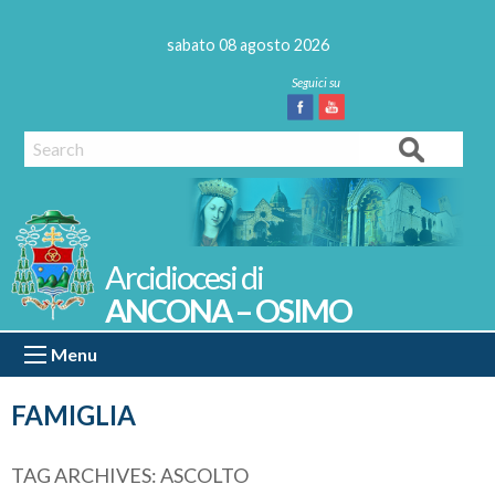
Skip
to
sabato 08 agosto 2026
content
Facebook
Youtube
Search
ANCONA – OSIMO
Menu
FAMIGLIA
TAG ARCHIVES:
ASCOLTO