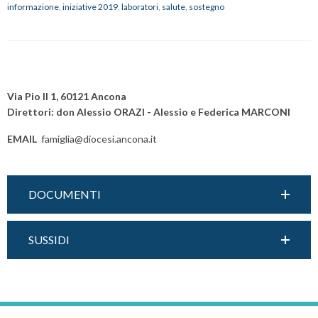
informazione
,
iniziative 2019
,
laboratori
,
salute
,
sostegno
2019
P
o
Via Pio II 1, 60121 Ancona
s
Direttori: don Alessio ORAZI - Alessio e Federica MARCONI
t
EMAIL
famiglia@diocesi.ancona.it
N
a
v
DOCUMENTI
i
g
a
SUSSIDI
t
i
o
n