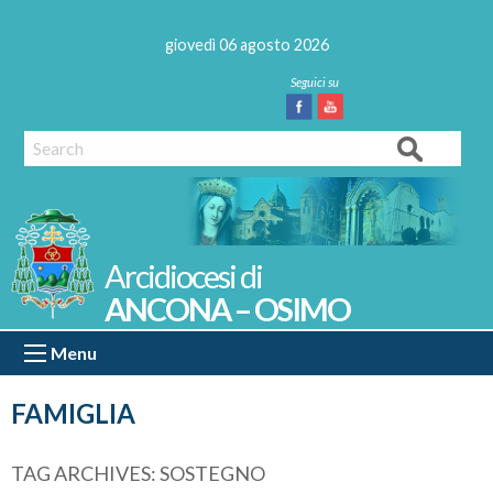
Skip
to
giovedì 06 agosto 2026
content
Facebook
Youtube
Search
ANCONA – OSIMO
Menu
FAMIGLIA
TAG ARCHIVES:
SOSTEGNO