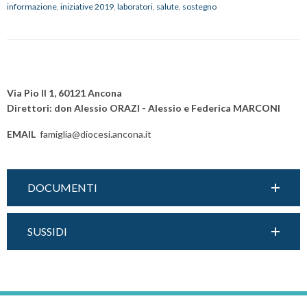
informazione
,
iniziative 2019
,
laboratori
,
salute
,
sostegno
2019
P
o
Via Pio II 1, 60121 Ancona
s
Direttori: don Alessio ORAZI - Alessio e Federica MARCONI
t
EMAIL
famiglia@diocesi.ancona.it
N
a
v
DOCUMENTI
i
g
a
SUSSIDI
t
i
o
n