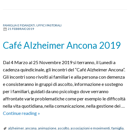
FAMIGLIA E FIDANZATI
,
UFFICI PASTORALI
21 FEBBRAIO 2019
Café Alzheimer Ancona 2019
Dal 4 Marzo al 25 Novembre 2019 si terranno, il Lunedì a
cadenza quindicinale, gli incontri del “Café Alzheimer Ancona”.
Gli incontri sono rivolti ai familiari e alla persona con demenza
e consisteranno in gruppi di ascolto, informazione e sostegno
per i familiari, guidati da uno psicologo dove verranno
affrontate varie problematiche come per esempio le difficoltà
nella vita quotidiana, nella comunicazione, nella gestione dei …
Café
Continue reading
»
Alzheimer
Ancona
alzheimer
,
ancona
,
animazione
,
ascolto
,
associazioni e movimenti
,
famiglia
,