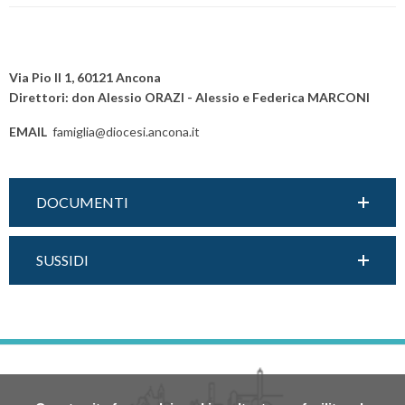
P
o
Via Pio II 1, 60121 Ancona
s
Direttori: don Alessio ORAZI - Alessio e Federica MARCONI
t
EMAIL
famiglia@diocesi.ancona.it
N
a
v
DOCUMENTI
i
g
a
SUSSIDI
t
i
o
n