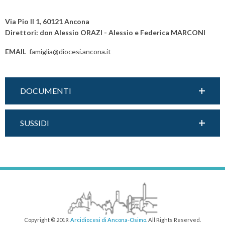
P
o
Via Pio II 1, 60121 Ancona
s
Direttori: don Alessio ORAZI - Alessio e Federica MARCONI
t
EMAIL
famiglia@diocesi.ancona.it
N
a
v
DOCUMENTI
i
g
a
SUSSIDI
t
i
o
n
Copyright © 2019.
Arcidiocesi di Ancona-Osimo.
All Rights Reserved.